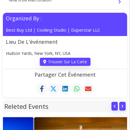
What is the exact location?
Organized By :
Best Buy Ltd
|
Cooking Studio
|
Duperstar LLC
Lieu De L'événement
Hudson Yards, New York, NY, USA
Trouver Sur La Carte
Partager Cet Événement
Releted Events