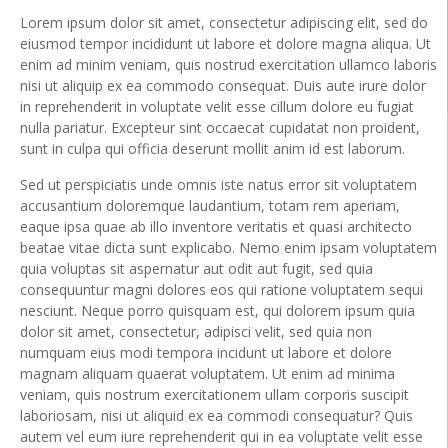
Lorem ipsum dolor sit amet, consectetur adipiscing elit, sed do
eiusmod tempor incididunt ut labore et dolore magna aliqua. Ut
enim ad minim veniam, quis nostrud exercitation ullamco laboris
nisi ut aliquip ex ea commodo consequat. Duis aute irure dolor
in reprehenderit in voluptate velit esse cillum dolore eu fugiat
nulla pariatur. Excepteur sint occaecat cupidatat non proident,
sunt in culpa qui officia deserunt mollit anim id est laborum.
Sed ut perspiciatis unde omnis iste natus error sit voluptatem
accusantium doloremque laudantium, totam rem aperiam,
eaque ipsa quae ab illo inventore veritatis et quasi architecto
beatae vitae dicta sunt explicabo. Nemo enim ipsam voluptatem
quia voluptas sit aspernatur aut odit aut fugit, sed quia
consequuntur magni dolores eos qui ratione voluptatem sequi
nesciunt. Neque porro quisquam est, qui dolorem ipsum quia
dolor sit amet, consectetur, adipisci velit, sed quia non
numquam eius modi tempora incidunt ut labore et dolore
magnam aliquam quaerat voluptatem. Ut enim ad minima
veniam, quis nostrum exercitationem ullam corporis suscipit
laboriosam, nisi ut aliquid ex ea commodi consequatur? Quis
autem vel eum iure reprehenderit qui in ea voluptate velit esse