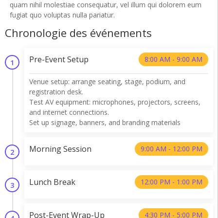
quam nihil molestiae consequatur, vel illum qui dolorem eum
fugiat quo voluptas nulla pariatur.
Chronologie des événements
Pre-Event Setup
8:00 AM - 9:00 AM
1
Venue setup: arrange seating, stage, podium, and
registration desk.
Test AV equipment: microphones, projectors, screens,
and internet connections.
Set up signage, banners, and branding materials
Morning Session
9:00 AM - 12:00 PM
2
Lunch Break
12:00 PM - 1:00 PM
3
Post-Event Wrap-Up
4:30 PM - 5:00 PM