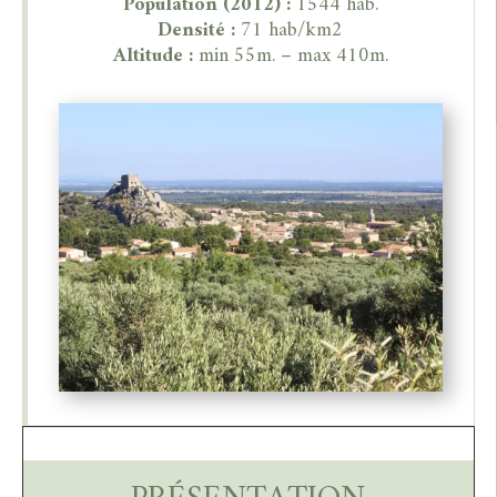
Population (2012) :
1544 hab.
Densité :
71 hab/km2
Altitude :
min 55m. – max 410m.