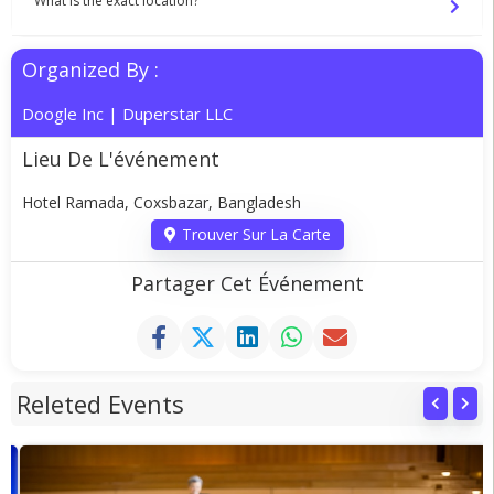
What is the exact location?
Organized By :
Doogle Inc
|
Duperstar LLC
Lieu De L'événement
Hotel Ramada, Coxsbazar, Bangladesh
Trouver Sur La Carte
Partager Cet Événement
Releted Events