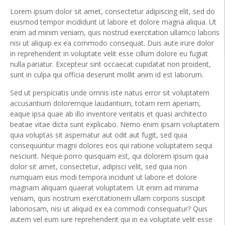
Lorem ipsum dolor sit amet, consectetur adipiscing elit, sed do
eiusmod tempor incididunt ut labore et dolore magna aliqua. Ut
enim ad minim veniam, quis nostrud exercitation ullamco laboris
nisi ut aliquip ex ea commodo consequat. Duis aute irure dolor
in reprehenderit in voluptate velit esse cillum dolore eu fugiat
nulla pariatur. Excepteur sint occaecat cupidatat non proident,
sunt in culpa qui officia deserunt mollit anim id est laborum.
Sed ut perspiciatis unde omnis iste natus error sit voluptatem
accusantium doloremque laudantium, totam rem aperiam,
eaque ipsa quae ab illo inventore veritatis et quasi architecto
beatae vitae dicta sunt explicabo. Nemo enim ipsam voluptatem
quia voluptas sit aspernatur aut odit aut fugit, sed quia
consequuntur magni dolores eos qui ratione voluptatem sequi
nesciunt. Neque porro quisquam est, qui dolorem ipsum quia
dolor sit amet, consectetur, adipisci velit, sed quia non
numquam eius modi tempora incidunt ut labore et dolore
magnam aliquam quaerat voluptatem. Ut enim ad minima
veniam, quis nostrum exercitationem ullam corporis suscipit
laboriosam, nisi ut aliquid ex ea commodi consequatur? Quis
autem vel eum iure reprehenderit qui in ea voluptate velit esse