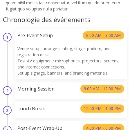
quam nihil molestiae consequatur, vel illum qui dolorem eum
fugiat quo voluptas nulla pariatur.
Chronologie des événements
Pre-Event Setup
8:00 AM - 9:00 AM
1
Venue setup: arrange seating, stage, podium, and
registration desk.
Test AV equipment: microphones, projectors, screens,
and internet connections.
Set up signage, banners, and branding materials
Morning Session
9:00 AM - 12:00 PM
2
Lunch Break
12:00 PM - 1:00 PM
3
Post-Event Wrap-Up
4:30 PM - 5:00 PM