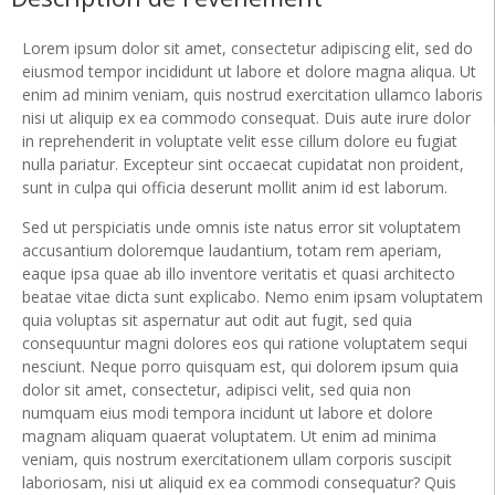
Lorem ipsum dolor sit amet, consectetur adipiscing elit, sed do
eiusmod tempor incididunt ut labore et dolore magna aliqua. Ut
enim ad minim veniam, quis nostrud exercitation ullamco laboris
nisi ut aliquip ex ea commodo consequat. Duis aute irure dolor
in reprehenderit in voluptate velit esse cillum dolore eu fugiat
nulla pariatur. Excepteur sint occaecat cupidatat non proident,
sunt in culpa qui officia deserunt mollit anim id est laborum.
Sed ut perspiciatis unde omnis iste natus error sit voluptatem
accusantium doloremque laudantium, totam rem aperiam,
eaque ipsa quae ab illo inventore veritatis et quasi architecto
beatae vitae dicta sunt explicabo. Nemo enim ipsam voluptatem
quia voluptas sit aspernatur aut odit aut fugit, sed quia
consequuntur magni dolores eos qui ratione voluptatem sequi
nesciunt. Neque porro quisquam est, qui dolorem ipsum quia
dolor sit amet, consectetur, adipisci velit, sed quia non
numquam eius modi tempora incidunt ut labore et dolore
magnam aliquam quaerat voluptatem. Ut enim ad minima
veniam, quis nostrum exercitationem ullam corporis suscipit
laboriosam, nisi ut aliquid ex ea commodi consequatur? Quis