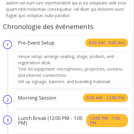
autem vel eum iure reprehenderit qui in ea voluptate velit esse
quam nihil molestiae consequatur, vel illum qui dolorem eum
fugiat quo voluptas nulla pariatur.
Chronologie des événements
Pre-Event Setup
8:00 AM - 9:00 AM
1
Venue setup: arrange seating, stage, podium, and
registration desk.
Test AV equipment: microphones, projectors, screens,
and internet connections.
Set up signage, banners, and branding materials
Morning Session
9:00 AM - 12:00 PM
2
Lunch Break (12:00 PM - 1:00
12:00 PM - 1:00
3
PM)
PM