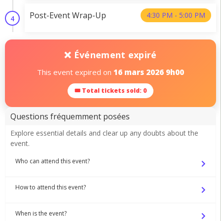
Post-Event Wrap-Up
4:30 PM - 5:00 PM
4
❌ Événement expiré
This event expired on
16 mars 2026 9h00
🎟 Total tickets sold: 0
Questions fréquemment posées
Explore essential details and clear up any doubts about the
event.
Who can attend this event?
How to attend this event?
When is the event?