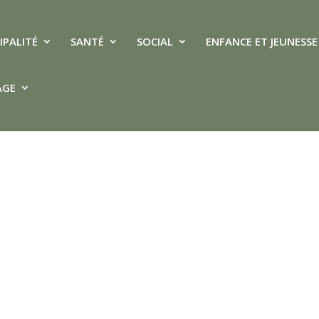
IPALITÉ
SANTÉ
SOCIAL
ENFANCE ET JEUNESSE
DU GÎTE D’ÉTAPE COMMUNAL ...
AGE