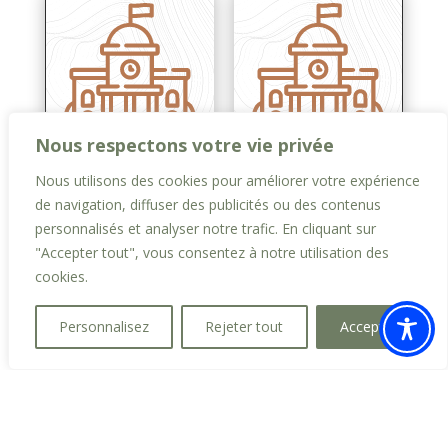
Nous respectons votre vie privée
Nous utilisons des cookies pour améliorer votre expérience
Procès Verbal
Procès Verbal
de navigation, diffuser des publicités ou des contenus
CM du 28 08
CM du 24 07
2025
2025
personnalisés et analyser notre trafic. En cliquant sur
Nov 1, 2025
Août 23, 2025
"Accepter tout", vous consentez à notre utilisation des
cookies.
« Entrées précédentes
Personnalisez
Rejeter tout
Accepter