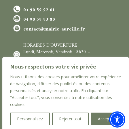
04 90 59 92 01
04 90 59 93 80
contact@mairie-aureille.fr
HORAIRES D’OUVERTURE :
L
undi, Mercredi, Vendredi :
8h30 –
12h00
/
13h30 – 17h00
Mardi et Jeudi : 8h30 – 12h00
Nous respectons votre vie privée
Nous utilisons des cookies pour améliorer votre expérience
de navigation, diffuser des publicités ou des contenus
personnalisés et analyser notre trafic. En cliquant sur
Mentions Légales
Accessibilité
"Accepter tout", vous consentez à notre utilisation des
cookies.
Personnalisez
Rejeter tout
Accepter