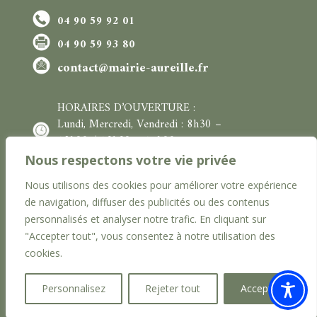
04 90 59 92 01
04 90 59 93 80
contact@mairie-aureille.fr
HORAIRES D’OUVERTURE :
L
undi, Mercredi, Vendredi :
8h30 –
12h00
/
13h30 – 17h00
Mardi et Jeudi : 8h30 – 12h00
Nous respectons votre vie privée
Nous utilisons des cookies pour améliorer votre expérience
de navigation, diffuser des publicités ou des contenus
personnalisés et analyser notre trafic. En cliquant sur
Mentions Légales
Accessibilité
"Accepter tout", vous consentez à notre utilisation des
cookies.
Personnalisez
Rejeter tout
Accepter